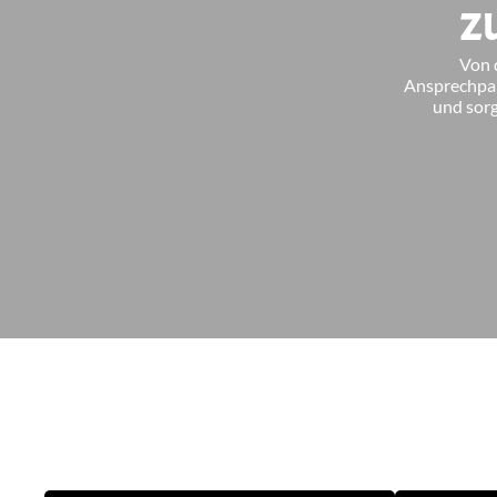
z
Von d
Ansprechpar
und sor