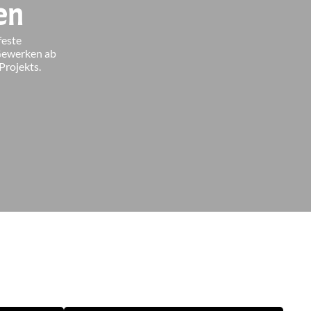
en
este 
Gewerken ab 
rojekts.