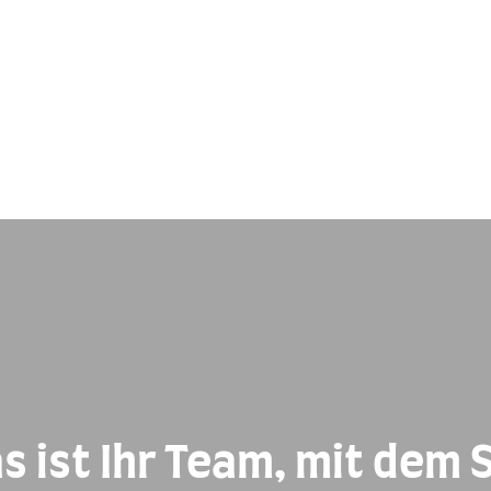
 Einbauten kontrolliert 
B
ntieren
e
s ist Ihr Team, mit dem S