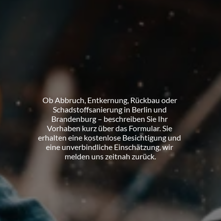
Kostenlose Besichtigung
Lassen
Sie
Ihr
Projekt
unverbindlich
einschätzen
Ob Abbruch, Entkernung, Rückbau oder 
Schadstoffsanierung in Berlin und 
Brandenburg – beschreiben Sie Ihr 
Vorhaben kurz über das Formular. Sie 
erhalten eine kostenlose Besichtigung und 
eine unverbindliche Einschätzung, wir 
melden uns zeitnah zurück.