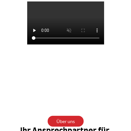
1000
+
99
%
30
+
Abgeschlossene 
Positive 
Jahre 
Projekte
Bewertungen
Berufserfahrung
Über uns