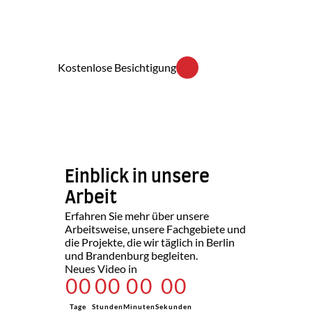
Einschätzung über Transportarbeiten und 
Karriere
Bauschuttentsorgung bis zur fachgerechten 
Übergabe begleiten wir Ihr Projekt aus einer 
Hand.
WhatsApp
Kostenlose Besichtigung
Leistungen ansehen
Einblick in unsere 
Arbeit
Erfahren Sie mehr über unsere 
Arbeitsweise, unsere Fachgebiete und 
die Projekte, die wir täglich in Berlin 
und Brandenburg begleiten.
Neues Video in
0
0
0
0
0
0
0
0
Tage
Stunden
Minuten
Sekunden