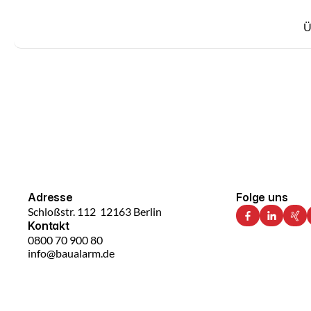
Ü
Kontakt aufnehmen
Fragen?
Ideen?
Proje
Sprechen
Sie
mit
uns.
Adresse
Folge uns
Schloßstr. 112  12163 Berlin
Kontakt
0800 70 900 80
info@baualarm.de