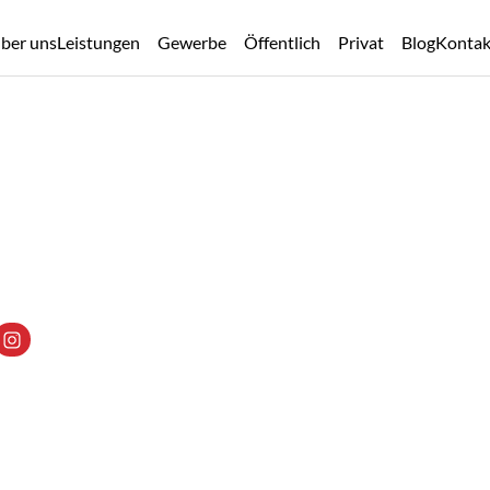
ber uns
Leistungen
Gewerbe
Öffentlich
Privat
Blog
Kontak
kte?