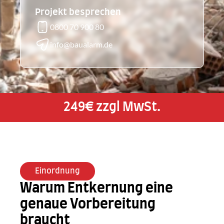
Projekt besprechen
Karriere
0800 70 900 80
WhatsApp
info@baualarm.de
249€ zzgl MwSt.
Einordnung
Warum Entkernung eine 
genaue Vorbereitung 
braucht